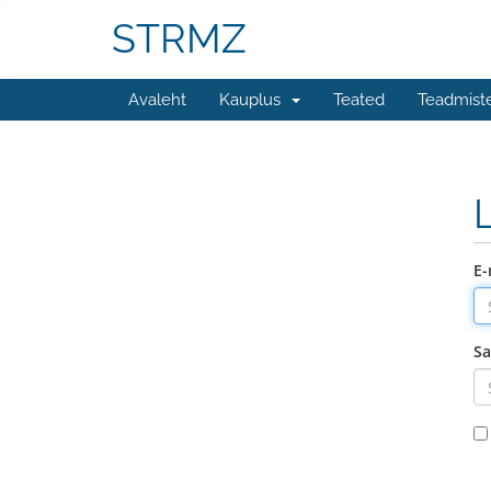
STRMZ
Avaleht
Kauplus
Teated
Teadmist
E-
Sa