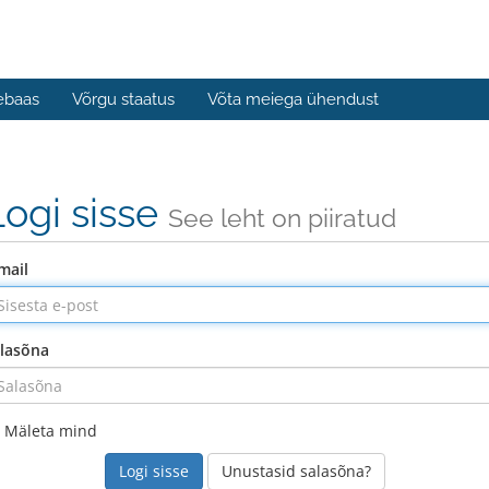
ebaas
Võrgu staatus
Võta meiega ühendust
Logi sisse
See leht on piiratud
mail
lasõna
Mäleta mind
Unustasid salasõna?